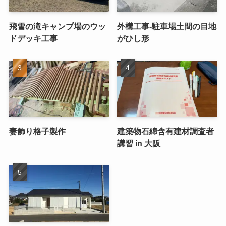
飛雪の滝キャンプ場のウッ
外構工事-駐車場土間の目地
ドデッキ工事
がひし形
妻飾り格子製作
建築物石綿含有建材調査者
講習 in 大阪